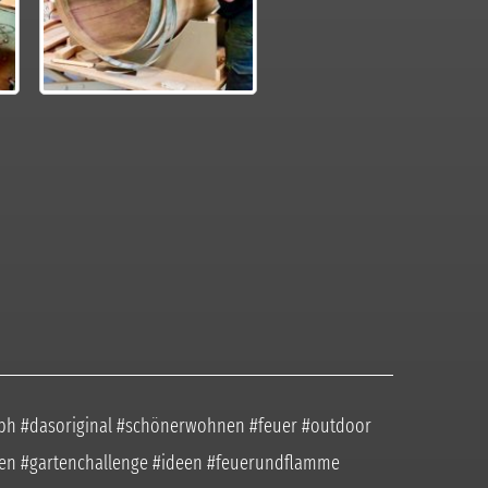
gmbh #dasoriginal #schönerwohnen #feuer #outdoor
iten #gartenchallenge #ideen #feuerundflamme