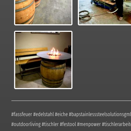
#fassfeuer #edelstahl #eiche #bapstainlesssteelsolutions
#outdoorliving #tischler #festool #menpower #tischlerarbe