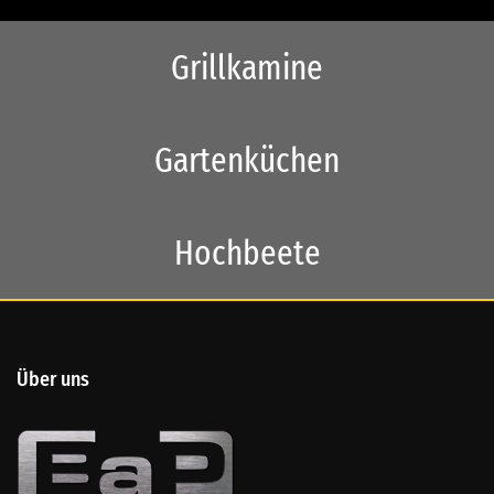
Grillkamine
Gartenküchen
Hochbeete
Über uns