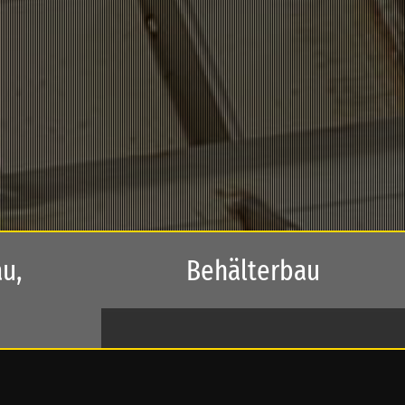
u,
Behälterbau