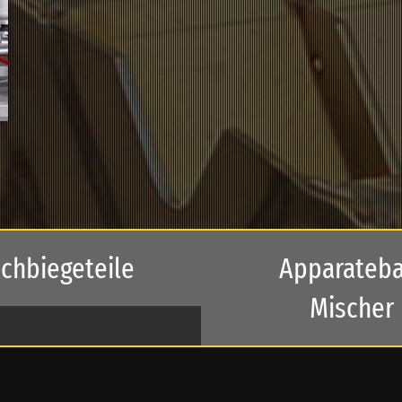
chbiegeteile
Apparateba
Mischer