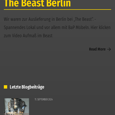
The Beast Berlin
Wir waren zur Auslieferung in Berlin bei „The Beast“. -
Spannendes Lokal und vor allem mit BaP Möbeln. Hier klicken
zum Video Aufmaß im Beast
Read More
Letzte Blogbeiträge
11. SEPTEMBER 2024